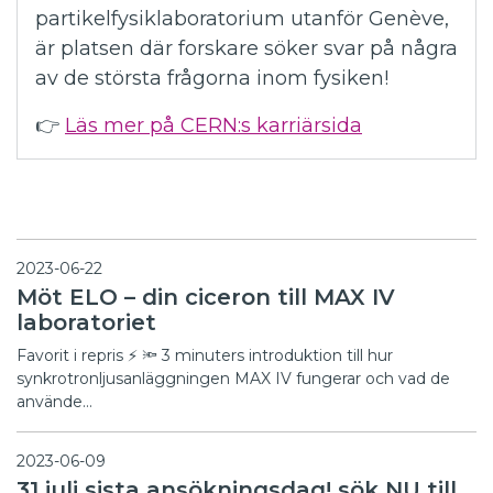
partikelfysiklaboratorium utanför Genève,
är platsen där forskare söker svar på några
av de största frågorna inom fysiken!
👉
Läs mer på CERN:s karriärsida
2023-06-22
Möt ELO – din ciceron till MAX IV
laboratoriet
Favorit i repris ⚡ 🔦 3 minuters introduktion till hur
synkrotronljusanläggningen MAX IV fungerar och vad de
använde…
2023-06-09
31 juli sista ansökningsdag! sök NU till