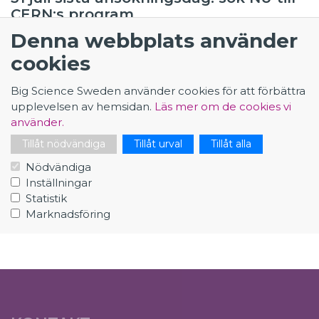
CERN:s program
Denna webbplats använder
cookies
2023-05-26
Intresserad av
Big Science Sweden använder cookies för att förbättra
forskningsanläggningen FAIR? Det
upplevelsen av hemsidan.
Läs mer om de cookies vi
finns nya tjänster att söka nu
använder.
Tillåt nödvändiga
Tillåt urval
Tillåt alla
2023-05-26
Nödvändiga
Sök CERN:s administrativa
Inställningar
studentprogram
Statistik
Marknadsföring
10
11
12
13
14
15
16
17