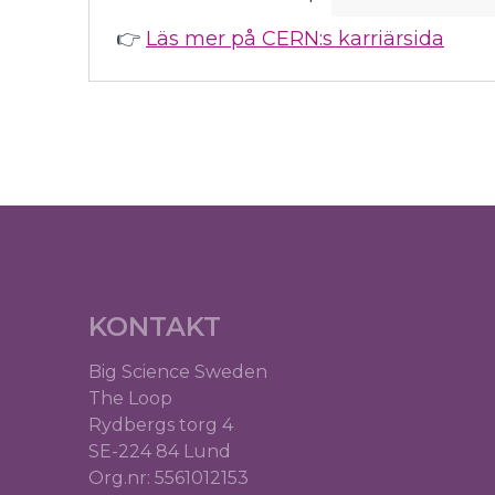
👉
Läs mer på CERN:s karriärsida
KONTAKT
Big Science Sweden
The Loop
Rydbergs torg 4
SE-224 84 Lund
Org.nr: 5561012153