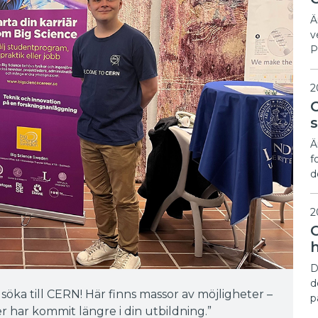
Ä
v
P
2
Ä
f
d
2
D
d
öka till CERN! Här finns massor av möjligheter –
p
r har kommit längre i din utbildning.”