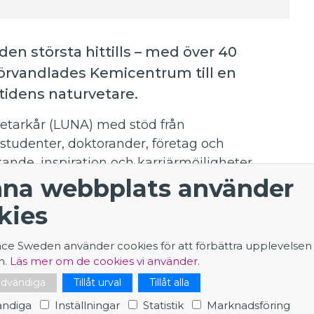
den största hittills – med över 40
förvandlades Kemicentrum till en
mtidens naturvetare.
etarkår (LUNA) med stöd från
studenter, doktorander, företag och
kande, inspiration och karriärmöjligheter.
na webbplats använder
re, hade fullt upp i Big Science Swedens
kies
ERN och delade med sig av sina erfarenheter
nce Sweden använder cookies för att förbättra upplevelsen
n.
Läs mer om de cookies vi använder.
nödvändiga
Tillåt urval
Tillåt alla
aboratorium utanför Genève, är platsen där
ndiga
Inställningar
Statistik
Marknadsföring
rsta frågorna inom fysiken!