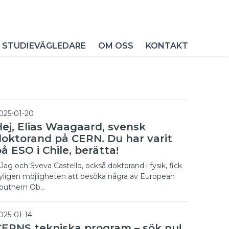
 STUDIEVÄGLEDARE
OM OSS
KONTAKT
025-01-20
Hej, Elias Waagaard, svensk
doktorand på CERN. Du har varit
å ESO i Chile, berätta!
 Jag och Sveva Castello, också doktorand i fysik, fick
yligen möjligheten att besöka några av European
outhern Ob…
025-01-14
CERNS tekniska program – sök nu!