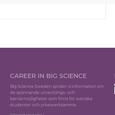
CAREER IN BIG SCIENCE
Big Science Sweden sprider vi information om
de spännande utvecklings- och
karriärmöjligheter som finns för svenska
studenter och yrkesverksamma.