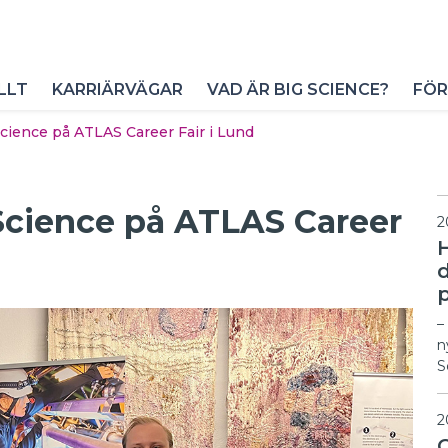
LLT
KARRIÄRVÄGAR
VAD ÄR BIG SCIENCE?
FÖR
 Science på ATLAS Career Fair i Lund
g Science på ATLAS Career
2
p
–
n
S
2