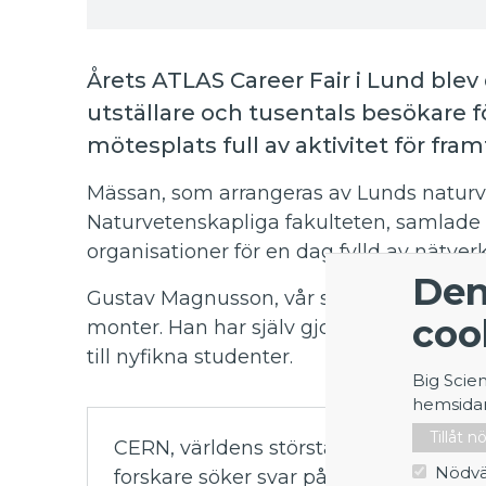
Årets ATLAS Career Fair i Lund blev 
utställare och tusentals besökare 
mötesplats full av aktivitet för fra
Mässan, som arrangeras av Lunds naturv
Naturvetenskapliga fakulteten, samlade 
organisationer för en dag fylld av nätver
Den
Gustav Magnusson, vår studentmedarbeta
coo
monter. Han har själv gjort praktik på C
till nyfikna studenter.
Big Scie
hemsida
Tillåt 
CERN, världens största partikelfysikl
Nödvä
forskare söker svar på några av de stö