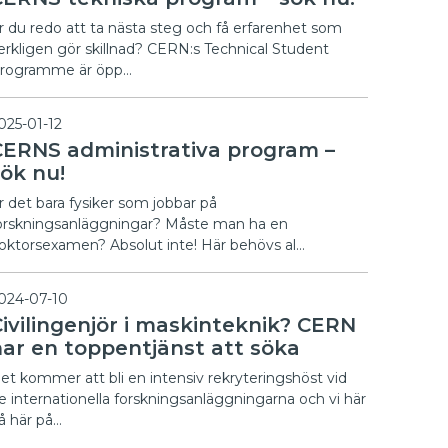
r du redo att ta nästa steg och få erfarenhet som
erkligen gör skillnad? CERN:s Technical Student
rogramme är öpp…
025-01-12
CERNS administrativa program –
sök nu!
r det bara fysiker som jobbar på
orskningsanläggningar? Måste man ha en
oktorsexamen? Absolut inte! Här behövs al…
024-07-10
Civilingenjör i maskinteknik? CERN
har en toppentjänst att söka
et kommer att bli en intensiv rekryteringshöst vid
e internationella forskningsanläggningarna och vi här
å här på…