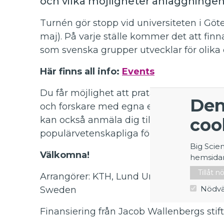
och vilka möjligheter anläggninge
Turnén gör stopp vid universiteten i Göt
maj). På varje ställe kommer det att fin
som svenska grupper utvecklar för olika 
Här finns all info:
Events
Du får möjlighet att prata med represe
Den
och forskare med egna erfarenheter av s
coo
kan också anmäla dig till lunchseminari
populärvetenskapliga föredrag som komme
Big Scie
Välkomna!
hemsida
Tillåt 
Arrangörer: KTH, Lund University, Stockho
Nödvä
Sweden
Finansiering från Jacob Wallenbergs sti