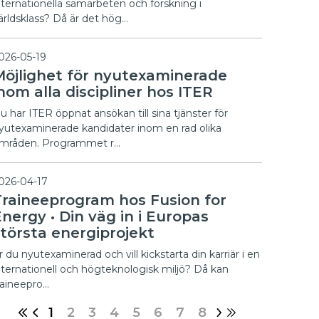
nternationella samarbeten och forskning i
ärldsklass? Då är det hög…
026-05-19
Möjlighet för nyutexaminerade
nom alla discipliner hos ITER
u har ITER öppnat ansökan till sina tjänster för
yutexaminerade kandidater inom en rad olika
mråden. Programmet r…
026-04-17
Traineeprogram hos Fusion for
nergy • Din väg in i Europas
största energiprojekt
r du nyutexaminerad och vill kickstarta din karriär i en
nternationell och högteknologisk miljö? Då kan
raineepro…
1
2
3
4
5
6
7
8