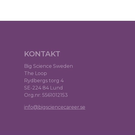
KONTAKT
Big Science Sweden
The Loop
Rydbergs torg 4
SE-224 84 Lund
Org.nr: 5561012153
info@bigsciencecareer.se