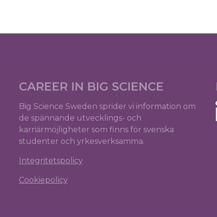
CAREER IN BIG SCIENCE
Big Science Sweden sprider vi information om
de spännande utvecklings- och
karriärmöjligheter som finns för svenska
studenter och yrkesverksamma.
Integritetspolicy
Cookiepolicy