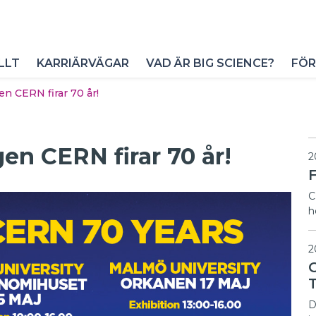
LLT
KARRIÄRVÄGAR
VAD ÄR BIG SCIENCE?
FÖR
n CERN firar 70 år!
n CERN firar 70 år!
2
F
C
h
2
D