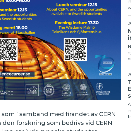
i
v
2
i
N
n
o
2
E
Ä
i
re som i samband med firandet av CERN
t
om den forskning som bedrivs vid CERN