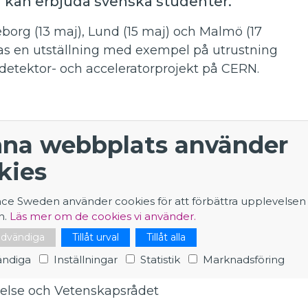
n kan erbjuda svenska studenter.
eborg (13 maj), Lund (15 maj) och Malmö (17
nas en utställning med exempel på utrustning
detektor- och acceleratorprojekt på CERN.
ntanter från CERN och med svenska studenter
na webbplats använder
tudier och forskning på anläggningen. Du
kies
er och, utan anmälan, lyssna på
r att hållas kvällstid.
nce Sweden använder cookies för att förbättra upplevelsen
n.
Läs mer om de cookies vi använder.
nödvändiga
Tillåt urval
Tillåt alla
lm University, Uppsala University, Big Science
ndiga
Inställningar
Statistik
Marknadsföring
ftelse och Vetenskapsrådet