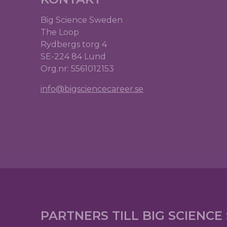
Big Science Sweden
The Loop
Rydbergs torg 4
SE-224 84 Lund
Org.nr: 5561012153
info@bigsciencecareer.se
PARTNERS TILL BIG SCIENC