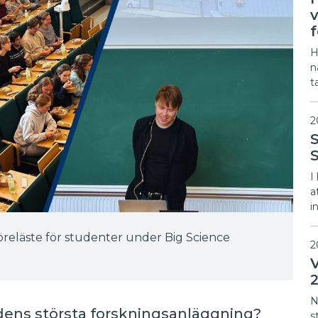
H
n
t
2
I
a
i
öreläste för studenter under Big Science
2
N
rldens största forskningsanläggning?
s