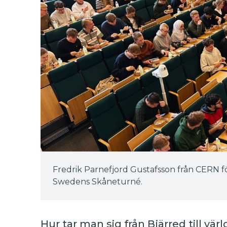
Fredrik Parnefjord Gustafsson från CERN f
Swedens Skåneturné.
Hur tar man sig från Bjärred till vä