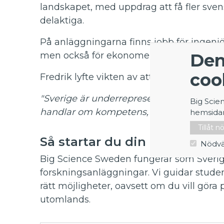
landskapet, med uppdrag att få fler svens
delaktiga.
På anläggningarna finns jobb för ingenjö
Den
men också för ekonomer, projektledare
coo
Fredrik lyfte vikten av att fler svenskar s
"Sverige är underrepresenterat på anlägg
Big Scie
handlar om kompetens, innovation och f
hemsida
Tillåt 
Så startar du din egen resa
Nödvä
Big Science Sweden fungerar som Sverige
forskningsanläggningar. Vi guidar stud
rätt möjligheter, oavsett om du vill göra
utomlands.