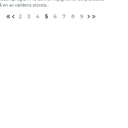
å en av världens största…
2
3
4
5
6
7
8
9