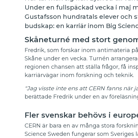
Under en fullspäckad vecka i maj m
Gustafsson hundratals elever och s
budskap: en karriär inom Big Science 
Skåneturné med stort geno
Fredrik, som forskar inom antimateria på
Skåne under en vecka. Turnén arrangera
regionen chansen att ställa frågor, få in
karriärvägar inom forskning och teknik.
"Jag visste inte ens att CERN fanns när ja
berättade Fredrik under en av föreläsnin
Fler svenskar behövs i europ
CERN är bara en av många stora forsknin
Science Sweden fungerar som Sveriges lä