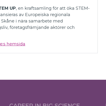
TEM UP
, en kraftsamling för att öka STEM-
nansieras av Europeiska regionala
n Skåne i nära samarbete med
liv, företagsfrämjande aktörer och
e:s hemsida
CAREER IN BIG SCIENCE