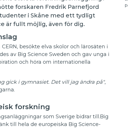
p
ötte forskaren Fredrik Parnefjord
tudenter i Skåne med ett tydligt
är fullt möjlig, även för dig.
mslag
 CERN, besökte elva skolor och lärosäten i
des av Big Science Sweden och gav unga i
spiration och höra om internationella
g gick i gymnasiet. Det vill jag ändra på"
,
garna.
eisk forskning
gsanläggningar som Sverige bidrar till.
Big
nk till hela de europeiska Big Science-