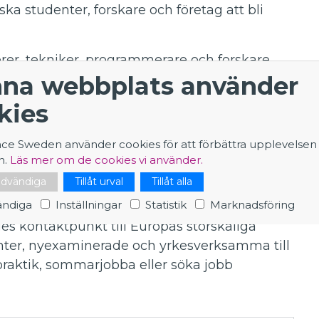
ka studenter, forskare och företag att bli
rer, tekniker, programmerare och forskare,
na webbplats använder
 och kommunikatörer.
kies
öker sig ut i Europa:
ningar som CERN. Det vill vi ändra på. Det
nce Sweden använder cookies för att förbättra upplevelsen
ramtidens samhällsutveckling."
n.
Läs mer om de cookies vi använder.
nödvändiga
Tillåt urval
Tillåt alla
ndiga
Inställningar
Statistik
Marknadsföring
s kontaktpunkt till Europas storskaliga
enter, nyexaminerade och yrkesverksamma till
 praktik, sommarjobba eller söka jobb