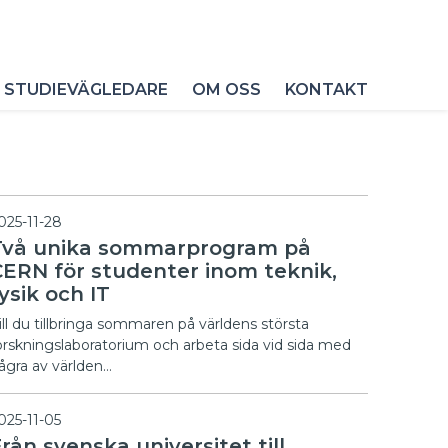
 STUDIEVÄGLEDARE
OM OSS
KONTAKT
025-11-28
Två unika sommarprogram på
CERN för studenter inom teknik,
ysik och IT
ill du tillbringa sommaren på världens största
orskningslaboratorium och arbeta sida vid sida med
ågra av världen…
025-11-05
rån svenska universitet till