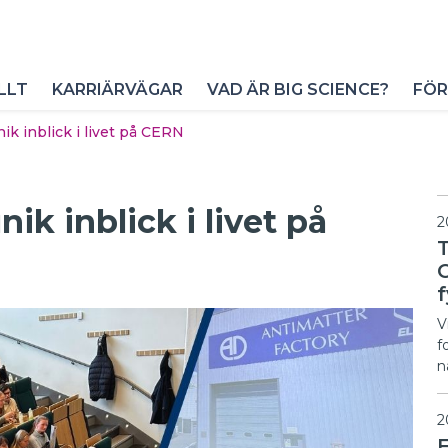
LLT
KARRIÄRVÄGAR
VAD ÄR BIG SCIENCE?
FÖR
ik inblick i livet på CERN
ik inblick i livet på
2
f
V
f
n
2
F