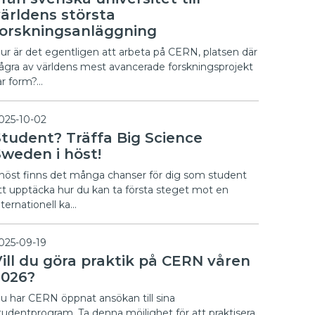
världens största
forskningsanläggning
ur är det egentligen att arbeta på CERN, platsen där
ågra av världens mest avancerade forskningsprojekt
ar form?…
025-10-02
Student? Träffa Big Science
Sweden i höst!
 höst finns det många chanser för dig som student
tt upptäcka hur du kan ta första steget mot en
nternationell ka…
025-09-19
Vill du göra praktik på CERN våren
2026?
u har CERN öppnat ansökan till sina
tudentprogram. Ta denna möjlighet för att praktisera