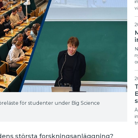
i
v
2
i
N
n
o
2
E
öreläste för studenter under Big Science
Ä
i
t
rldens största forskningsanläggning?