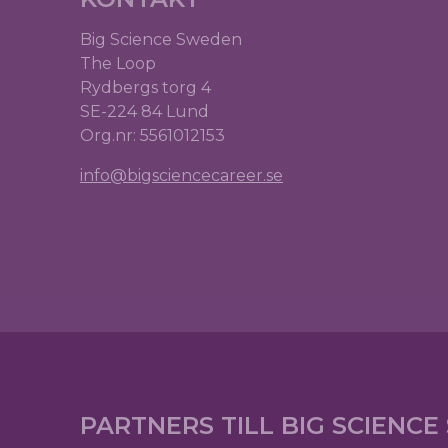
Big Science Sweden
The Loop
Rydbergs torg 4
SE-224 84 Lund
Org.nr: 5561012153
info@bigsciencecareer.se
PARTNERS TILL BIG SCIENC