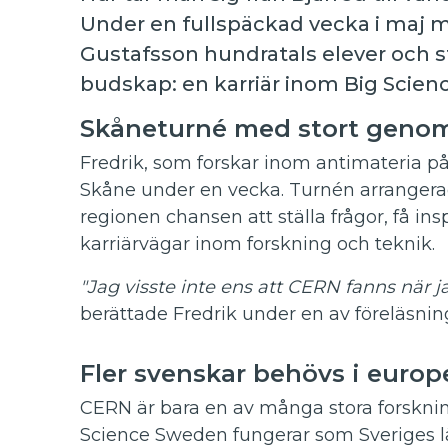
Under en fullspäckad vecka i maj m
Gustafsson hundratals elever och s
budskap: en karriär inom Big Science 
Skåneturné med stort geno
Fredrik, som forskar inom antimateria på
Skåne under en vecka. Turnén arrangera
regionen chansen att ställa frågor, få in
karriärvägar inom forskning och teknik.
"Jag visste inte ens att CERN fanns när ja
berättade Fredrik under en av föreläsnin
Fler svenskar behövs i europ
CERN är bara en av många stora forsknin
Science Sweden fungerar som Sveriges lä