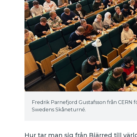
Fredrik Parnefjord Gustafsson från CERN f
Swedens Skåneturné.
Hur tar man sig från Bjärred till vä