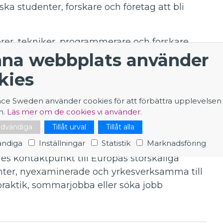
ka studenter, forskare och företag att bli
rer, tekniker, programmerare och forskare,
na webbplats använder
 och kommunikatörer.
kies
öker sig ut i Europa:
ningar som CERN. Det vill vi ändra på. Det
nce Sweden använder cookies för att förbättra upplevelsen
ramtidens samhällsutveckling."
n.
Läs mer om de cookies vi använder.
nödvändiga
Tillåt urval
Tillåt alla
ndiga
Inställningar
Statistik
Marknadsföring
s kontaktpunkt till Europas storskaliga
enter, nyexaminerade och yrkesverksamma till
 praktik, sommarjobba eller söka jobb