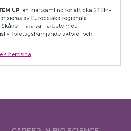
TEM UP
, en kraftsamling för att öka STEM-
nansieras av Europeiska regionala
n Skåne i nära samarbete med
liv, företagsfrämjande aktörer och
e:s hemsida
CAREER IN BIG SCIENCE