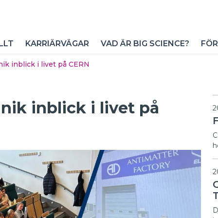
LLT
KARRIÄRVÄGAR
VAD ÄR BIG SCIENCE?
FÖR
ik inblick i livet på CERN
ik inblick i livet på
2
F
C
h
2
D