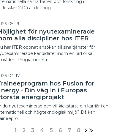
nternationella samarbeten och forskning i
ärldsklass? Då är det hög…
026-05-19
Möjlighet för nyutexaminerade
nom alla discipliner hos ITER
u har ITER öppnat ansökan till sina tjänster för
yutexaminerade kandidater inom en rad olika
mråden. Programmet r…
026-04-17
Traineeprogram hos Fusion for
nergy • Din väg in i Europas
största energiprojekt
r du nyutexaminerad och vill kickstarta din karriär i en
nternationell och högteknologisk miljö? Då kan
raineepro…
1
2
3
4
5
6
7
8