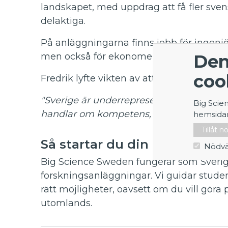
landskapet, med uppdrag att få fler svens
delaktiga.
På anläggningarna finns jobb för ingenjö
Den
men också för ekonomer, projektledare
coo
Fredrik lyfte vikten av att fler svenskar s
"Sverige är underrepresenterat på anlägg
Big Scie
handlar om kompetens, innovation och f
hemsida
Tillåt 
Så startar du din egen resa
Nödvä
Big Science Sweden fungerar som Sverige
forskningsanläggningar. Vi guidar stud
rätt möjligheter, oavsett om du vill göra
utomlands.