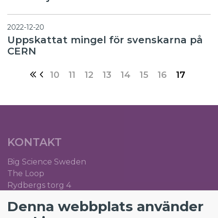
2022-12-20
Uppskattat mingel för svenskarna på
CERN
10
11
12
13
14
15
16
17
KONTAKT
Big Science Sweden
The Loop
Rydbergs torg 4
SE-224 84 Lund
Denna webbplats använder
Org.nr: 5561012153