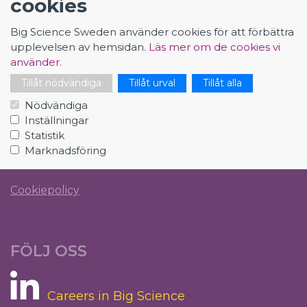
cookies
info@bigsciencecareer.se
Big Science Sweden använder cookies för att förbättra
upplevelsen av hemsidan.
Läs mer om de cookies vi
använder.
CAREER IN BIG SCIENCE
Tillåt nödvändiga
Tillåt urval
Tillåt alla
Big Science Sweden sprider vi information om de
Nödvändiga
spännande utvecklings- och karriärmöjligheter som
Inställningar
Statistik
finns för svenska studenter och yrkesverksamma.
Marknadsföring
Integritetspolicy
Cookiepolicy
FÖLJ OSS
Careers in Big Science