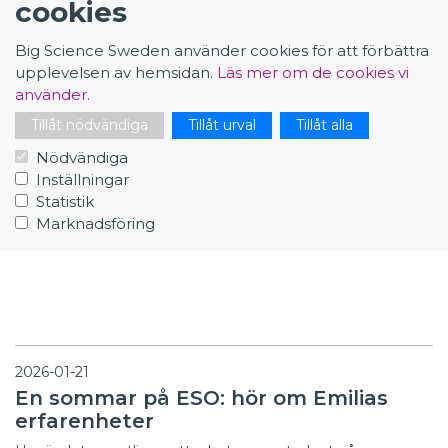
cookies
Big Science Sweden använder cookies för att förbättra
upplevelsen av hemsidan.
Läs mer om de cookies vi
använder.
Tillåt nödvändiga
Tillåt urval
Tillåt alla
Nödvändiga
Inställningar
Richard Jacobsson, svensk forskare på CERN
Statistik
berättade om sitt spännande jobb
Marknadsföring
2026-01-21
En sommar på ESO: hör om Emilias
erfarenheter