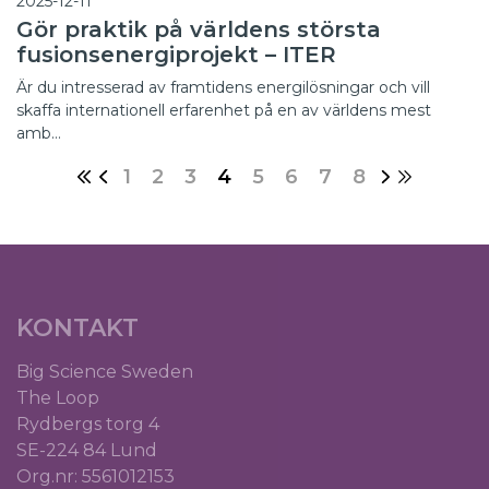
2025-12-11
Gör praktik på världens största
fusionsenergiprojekt – ITER
Är du intresserad av framtidens energilösningar och vill
skaffa internationell erfarenhet på en av världens mest
amb…
1
2
3
4
5
6
7
8
KONTAKT
Big Science Sweden
The Loop
Rydbergs torg 4
SE-224 84 Lund
Org.nr: 5561012153