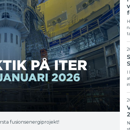
H
n
t
2
I
a
i
2
rsta fusionsenergiprojekt!
N
s