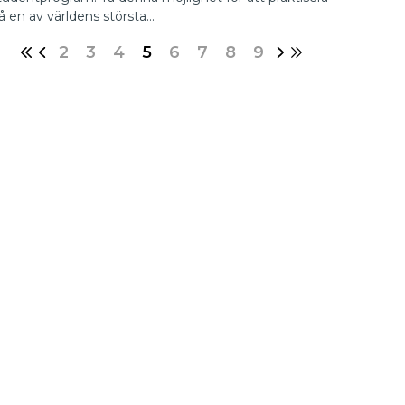
å en av världens största…
2
3
4
5
6
7
8
9