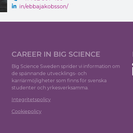
in/ebbajakobsson/
CAREER IN BIG SCIENCE
Big Science Sweden sprider vi information om
de spännande utvecklings- och
karriärmöjligheter som finns för svenska
studenter och yrkesverksamma.
Integritetspolicy
Cookiepolicy