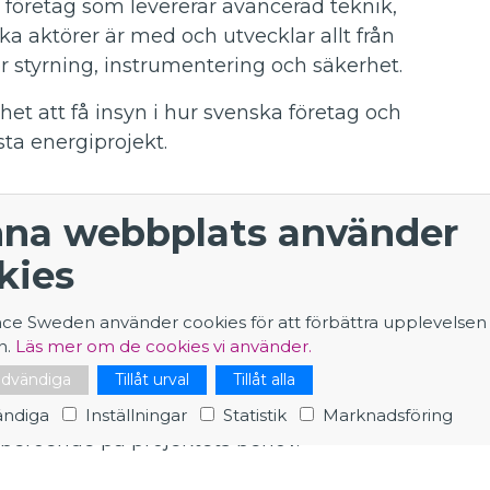
 företag som levererar avancerad teknik,
a aktörer är med och utvecklar allt från
 styrning, instrumentering och säkerhet.
het att få insyn i hur svenska företag och
sta energiprojekt.
na webbplats använder
 som är inskrivna i ett kandidat-, master- eller
kies
kaper i engelska och är intresserade av att
nce Sweden använder cookies för att förbättra upplevelsen
n.
Läs mer om de cookies vi använder.
ernationellt team och arbetar inom projekt som
etenskap, säkerhet och kvalitet samt
nödvändiga
Tillåt urval
Tillåt alla
r. Praktikperioden är vanligtvis upp till sex
ndiga
Inställningar
Statistik
Marknadsföring
 beroende på projektets behov.