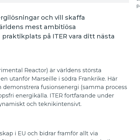
p
gilösningar och vill skaffa
 världens mest ambitiösa
raktikplats på ITER vara ditt nästa
imental Reactor) är världens största
n utanför Marseille i södra Frankrike. Här
och demonstrera fusionsenergi (samma process
psfri energikälla. ITER fortfarande under
ynamiskt och teknikintensivt.
ap i EU och bidrar framför allt via