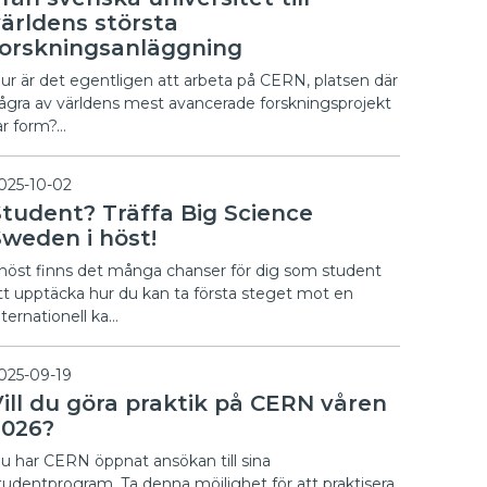
världens största
forskningsanläggning
ur är det egentligen att arbeta på CERN, platsen där
ågra av världens mest avancerade forskningsprojekt
ar form?…
025-10-02
Student? Träffa Big Science
Sweden i höst!
 höst finns det många chanser för dig som student
tt upptäcka hur du kan ta första steget mot en
nternationell ka…
025-09-19
Vill du göra praktik på CERN våren
2026?
u har CERN öppnat ansökan till sina
tudentprogram. Ta denna möjlighet för att praktisera