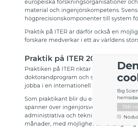
europeiska forskningsorganisationer och
material och ingenjörskompetens. Svensk
högprecisionskomponenter till system för
Praktik på ITER är därför också en möjlig
forskare medverkar i ett av världens stör
Praktik på ITER 2026
Den
Praktiken på ITER riktar sig till studenter
coo
doktorandprogram och som har goda kuns
jobba i en internationell miljö.
Big Scie
hemsida
Som praktikant blir du en del av ett int
spänner över ingenjörsvetenskap, naturv
Tillåt 
administrativa och tekniska stödfunktione
Nödvä
månader, med möjlighet till förlängning