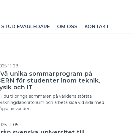
 STUDIEVÄGLEDARE
OM OSS
KONTAKT
025-11-28
Två unika sommarprogram på
CERN för studenter inom teknik,
ysik och IT
ill du tillbringa sommaren på världens största
orskningslaboratorium och arbeta sida vid sida med
ågra av världen…
025-11-05
rån svenska universitet till