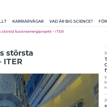
LLT
KARRIÄRVÄGAR
VAD ÄR BIG SCIENCE?
FÖR
s största fusionsenergiprojekt – ITER
s största
2
– ITER
f
V
f
n
2
F