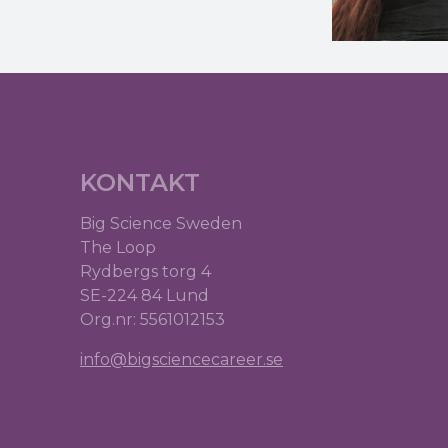
KONTAKT
Big Science Sweden
The Loop
Rydbergs torg 4
SE-224 84 Lund
Org.nr: 5561012153
info@bigsciencecareer.se