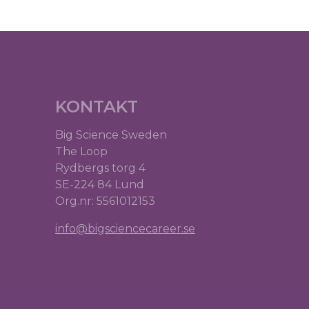
KONTAKT
Big Science Sweden
The Loop
Rydbergs torg 4
SE-224 84 Lund
Org.nr: 5561012153
info@bigsciencecareer.se