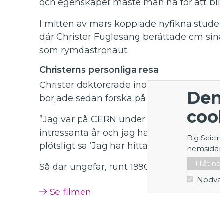
och egenskaper måste man ha för att bli
I mitten av mars kopplade nyfikna stude
där Christer Fuglesang berättade om si
som rymdastronaut.
Christerns personliga resa
Christer doktorerade inom experimentell 
Den
började sedan forska på CERN.
coo
”Jag var på CERN under uppbyggnaden 
intressanta år och jag hade förmodligen 
Big Scie
plötsligt sa ’Jag har hittat ett jobb till dig!’
hemsida
Tillåt 
Så där ungefär, runt 1990, startade mitt
Nödvä
Se filmen