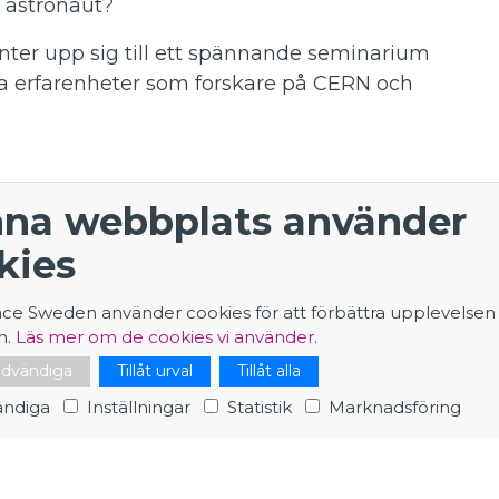
 astronaut?
nter upp sig till ett spännande seminarium
na erfarenheter som forskare på CERN och
partikelfysik på Stockholms universitet och
na webbplats använder
kies
av ATLAS-experimentet. Det var mycket
stannat längre om inte en kompis till mig
nce Sweden använder cookies för att förbättra upplevelsen
.
n.
Läs mer om de cookies vi använder.
nödvändiga
Tillåt urval
Tillåt alla
 karriärbyte. Nu väntade rymden!”
ndiga
Inställningar
Statistik
Marknadsföring