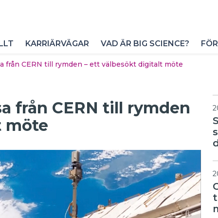
LLT
KARRIÄRVÄGAR
VAD ÄR BIG SCIENCE?
FÖR
a från CERN till rymden – ett välbesökt digitalt möte
sa från CERN till rymden
2
lt möte
d
2
t