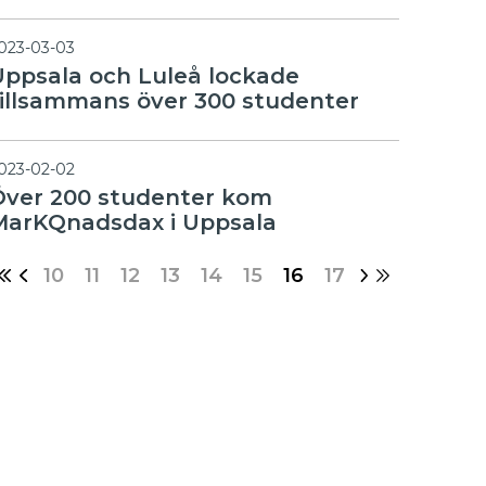
023-03-03
Uppsala och Luleå lockade
tillsammans över 300 studenter
023-02-02
Över 200 studenter kom
MarKQnadsdax i Uppsala
10
11
12
13
14
15
16
17