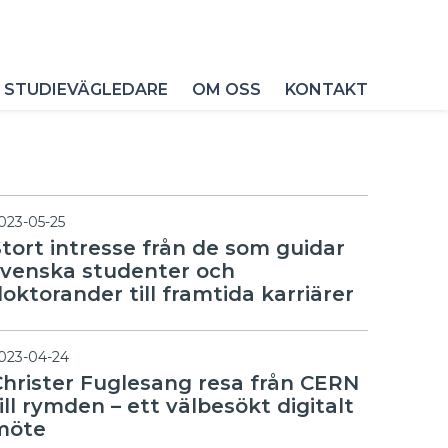
 STUDIEVÄGLEDARE
OM OSS
KONTAKT
023-05-25
Stort intresse från de som guidar
svenska studenter och
oktorander till framtida karriärer
023-04-24
Christer Fuglesang resa från CERN
ill rymden – ett välbesökt digitalt
möte