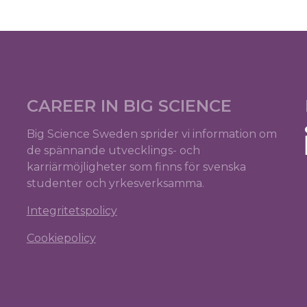
CAREER IN BIG SCIENCE
Big Science Sweden sprider vi information om
de spännande utvecklings- och
karriärmöjligheter som finns för svenska
studenter och yrkesverksamma.
Integritetspolicy
Cookiepolicy