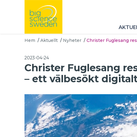
AKTUE
Hem
/
Aktuellt
/
Nyheter
/
Christer Fuglesang res
2023-04-24
Christer Fuglesang re
– ett välbesökt digita