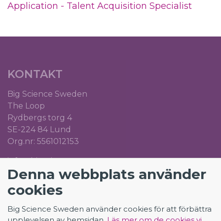
Application - Talent Acquisition Specialist
KONTAKT
Big Science Sweden
The Loop
Rydbergs torg 4
SE-224 84 Lund
Org.nr: 5561012153
info@bigsciencecareer.se
Denna webbplats använder
cookies
CAREER IN BIG SCIENCE
Big Science Sweden använder cookies för att förbättra
upplevelsen av hemsidan.
Läs mer om de cookies vi