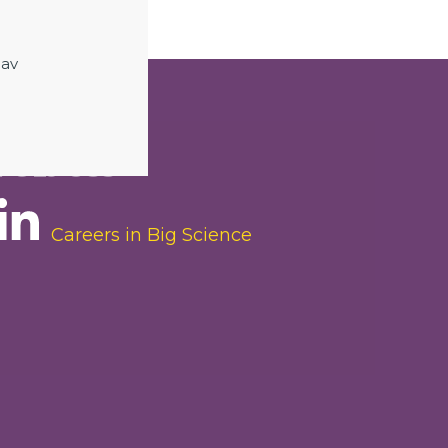
 av
FÖLJ OSS
Careers in Big Science