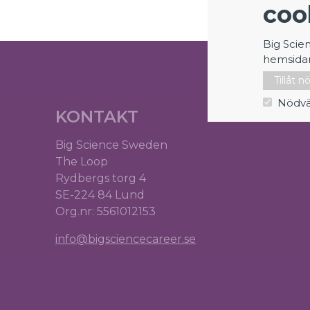
coo
Big Scie
hemsida
Tillåt 
Nödvä
KONTAKT
Big Science Sweden
The Loop
Rydbergs torg 4
SE-224 84 Lund
Org.nr: 5561012153
info@bigsciencecareer.se