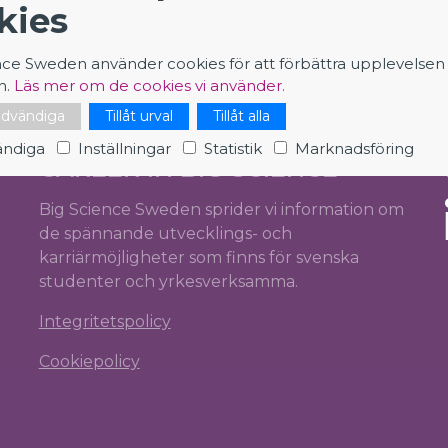
kies
nce Sweden använder cookies för att förbättra upplevelsen
n.
Läs mer om de cookies vi använder.
nödvändiga
Tillåt urval
Tillåt alla
ndiga
Inställningar
Statistik
Marknadsföring
CAREER IN BIG SCIENCE
Big Science Sweden sprider vi information om
de spännande utvecklings- och
karriärmöjligheter som finns för svenska
studenter och yrkesverksamma.
Integritetspolicy
Cookiepolicy