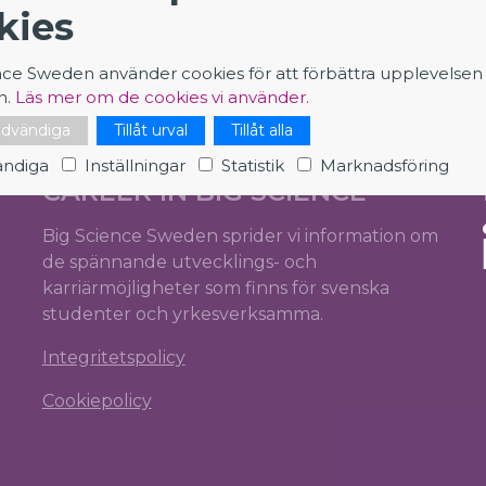
kies
nce Sweden använder cookies för att förbättra upplevelsen
n.
Läs mer om de cookies vi använder.
nödvändiga
Tillåt urval
Tillåt alla
ndiga
Inställningar
Statistik
Marknadsföring
CAREER IN BIG SCIENCE
Big Science Sweden sprider vi information om
de spännande utvecklings- och
karriärmöjligheter som finns för svenska
studenter och yrkesverksamma.
Integritetspolicy
Cookiepolicy