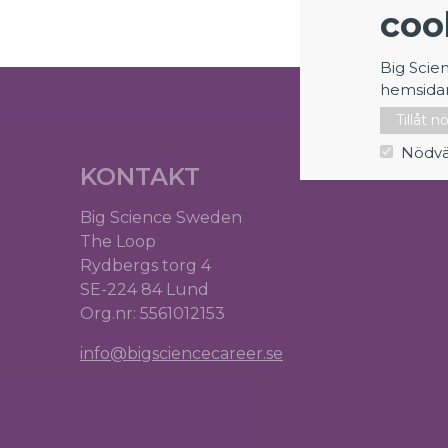
coo
Big Scie
hemsida
Tillåt 
Nödvä
KONTAKT
Big Science Sweden
The Loop
Rydbergs torg 4
SE-224 84 Lund
Org.nr: 5561012153
info@bigsciencecareer.se