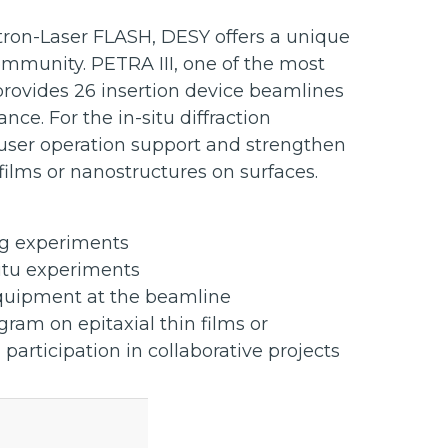
ctron-Laser FLASH, DESY offers a unique
ommunity. PETRA III, one of the most
y provides 26 insertion device beamlines
nce. For the in-situ diffraction
 user operation support and strengthen
 films or nanostructures on surfaces.
ng experiments
itu experiments
equipment at the beamline
am on epitaxial thin films or
articipation in collaborative projects