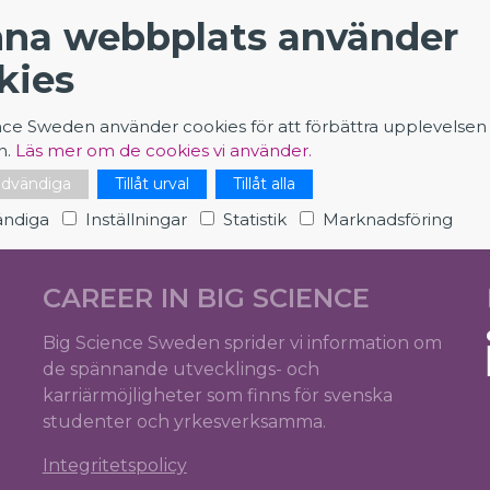
na webbplats använder
kies
Application - PLC Development and Support Eng
nce Sweden använder cookies för att förbättra upplevelsen
n.
Läs mer om de cookies vi använder.
nödvändiga
Tillåt urval
Tillåt alla
ndiga
Inställningar
Statistik
Marknadsföring
CAREER IN BIG SCIENCE
Big Science Sweden sprider vi information om
de spännande utvecklings- och
karriärmöjligheter som finns för svenska
studenter och yrkesverksamma.
Integritetspolicy