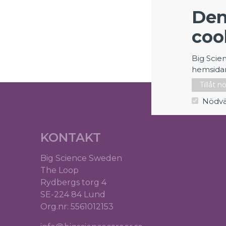
Den
coo
Big Scie
hemsida
Tillåt 
Nödvä
KONTAKT
Big Science Sweden
The Loop
Rydbergs torg 4
SE-224 84 Lund
Org.nr: 5561012153