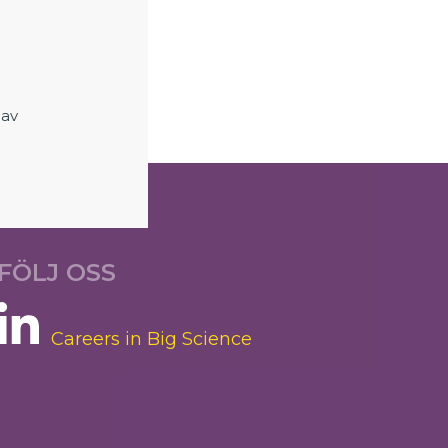
ineer
 av
FÖLJ OSS
Careers in Big Science