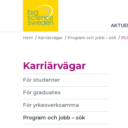
AKTUE
Hem
/
Karriärvägar
/
Program och jobb – sök
/
PL
Karriärvägar
För studenter
För graduates
För yrkesverksamma
Program och jobb – sök