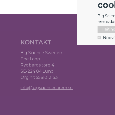
coo
Big Scie
hemsida
Tillåt 
Nödvä
KONTAKT
Big Science Sweden
The Loop
Rydbergs torg 4
SE-224 84 Lund
Org.nr: 5561012153
info@bigsciencecareer.se