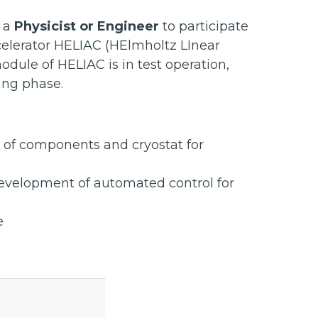
r a
Physicist or Engineer
to participate
celerator HELIAC (HElmholtz LInear
module of HELIAC is in test operation,
ing phase.
of components and cryostat for
 development of automated control for
e