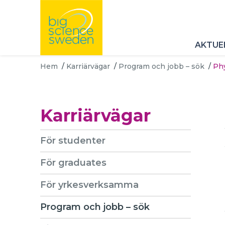
AKTUE
Hem
/
Karriärvägar
/
Program och jobb – sök
/
Phy
Karriärvägar
För studenter
För graduates
För yrkesverksamma
Program och jobb – sök