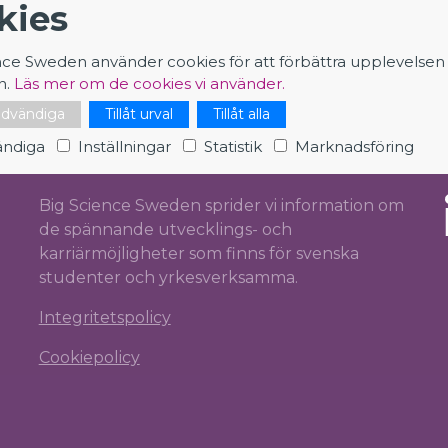
kies
nce Sweden använder cookies för att förbättra upplevelsen
n.
Läs mer om de cookies vi använder.
nödvändiga
Tillåt urval
Tillåt alla
ndiga
Inställningar
Statistik
Marknadsföring
CAREER IN BIG SCIENCE
Big Science Sweden sprider vi information om
de spännande utvecklings- och
karriärmöjligheter som finns för svenska
studenter och yrkesverksamma.
Integritetspolicy
Cookiepolicy