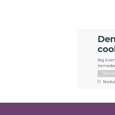
Den
coo
Big Scie
hemsida
Tillåt 
Nödvä