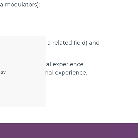
na modulators);
 Engineering (or a related field) and
uation professional experience;
 av
uation professional experience.
-2023-69-GRAP)