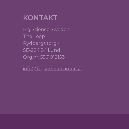
KONTAKT
Big Science Sweden
The Loop
Rydbergs torg 4
SE-224 84 Lund
Org.nr: 5561012153
info@bigsciencecareer.se