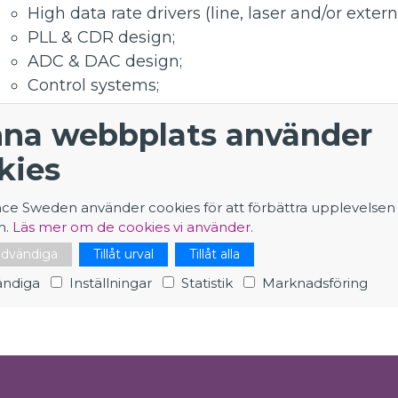
High data rate drivers (line, laser and/or exter
PLL & CDR design;
ADC & DAC design;
Control systems;
You have a professional background in Electronics
na webbplats använder
have either:
kies
a Master's degree with 2 to 6 years of post-grad
nce Sweden använder cookies för att förbättra upplevelsen
or a PhD with no more than 3 years of post-grad
n.
Läs mer om de cookies vi använder.
nödvändiga
Tillåt urval
Tillåt alla
Integrated Circuits Design Engineer (EP-ESE-ME
ndiga
Inställningar
Statistik
Marknadsföring