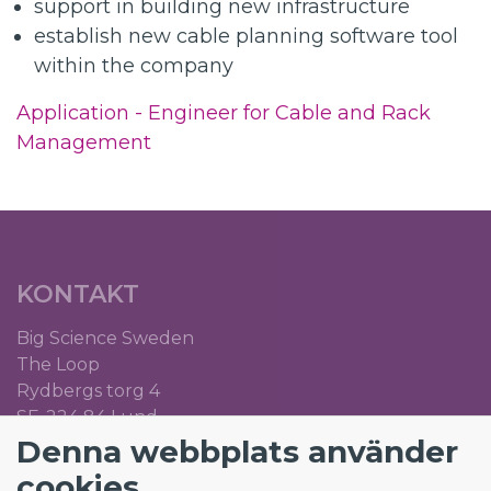
support in building new infrastructure
establish new cable planning software tool
within the company
Application - Engineer for Cable and Rack
Management
KONTAKT
Big Science Sweden
The Loop
Rydbergs torg 4
SE-224 84 Lund
Denna webbplats använder
Org.nr: 5561012153
cookies
info@bigsciencecareer.se