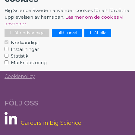
Big Science Sweden använder cookies för att förbättra
upplevelsen av hemsidan.
Läs mer om de cookies vi
använder.
CAREER IN BIG SCIENCE
Tillåt nödvändiga
Tillåt urval
Tillåt alla
Big Science Sweden sprider vi information om de
Nödvändiga
spännande utvecklings- och karriärmöjligheter som
Inställningar
finns för svenska studenter och yrkesverksamma.
Statistik
Marknadsföring
Integritetspolicy
Cookiepolicy
FÖLJ OSS
Careers in Big Science