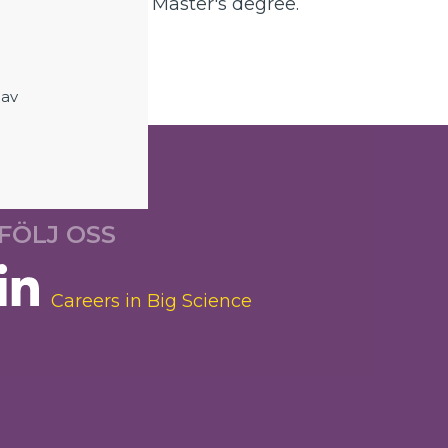
r a Bachelor's or Master's degree.
 av
FÖLJ OSS
Careers in Big Science