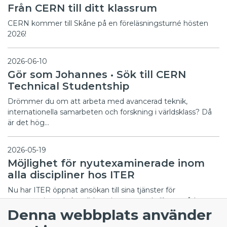
Från CERN till ditt klassrum
CERN kommer till Skåne på en föreläsningsturné hösten
2026!
2026-06-10
Gör som Johannes • Sök till CERN
Technical Studentship
Drömmer du om att arbeta med avancerad teknik,
internationella samarbeten och forskning i världsklass? Då
är det hög…
2026-05-19
Möjlighet för nyutexaminerade inom
alla discipliner hos ITER
Nu har ITER öppnat ansökan till sina tjänster för
nyutexaminerade kandidater inom en rad olika områden.
Denna webbplats använder
Programmet r…