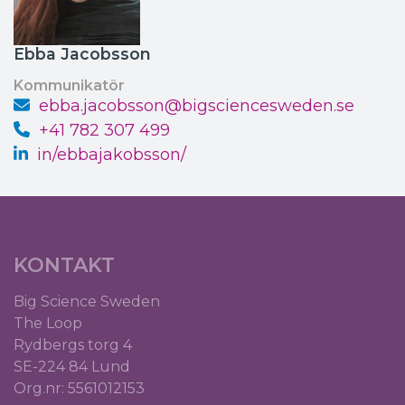
Ebba Jacobsson
Kommunikatör
ebba.jacobsson@bigsciencesweden.se
+41 782 307 499
in/ebbajakobsson/
KONTAKT
Big Science Sweden
The Loop
Rydbergs torg 4
SE-224 84 Lund
Org.nr: 5561012153