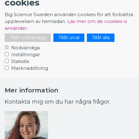
cookies
2026-04-17
Traineeprogram hos Fusion for Energy
Big Science Sweden använder cookies för att förbättra
upplevelsen av hemsidan.
Läs mer om de cookies vi
• Din väg in i Europas största
använder.
energiprojekt
Tillåt nödvändiga
Tillåt urval
Tillåt alla
Är du nyutexaminerad och vill kickstarta din karriär i en
internationell och högteknologisk miljö? Då kan traineepro…
Nödvändiga
Inställningar
1
2
3
4
5
6
7
8
Statistik
Marknadsföring
Mer information
Kontakta mig om du har några frågor.