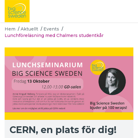
Hem
/
Aktuellt
/
Events
/
Lunchföreläsning med Chalmers studentkår
CERN, en plats för dig!