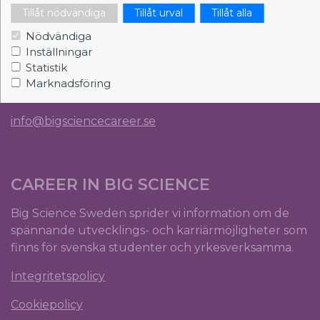
Tillåt nödvändiga
Tillåt urval
Tillåt alla
Big Science Sweden
Nödvändiga
The Loop
Inställningar
Rydbergs torg 4
Statistik
SE-224 84 Lund
Marknadsföring
Org.nr: 5561012153
info@bigsciencecareer.se
CAREER IN BIG SCIENCE
Big Science Sweden sprider vi information om de
spännande utvecklings- och karriärmöjligheter som
finns för svenska studenter och yrkesverksamma.
Integritetspolicy
Cookiepolicy