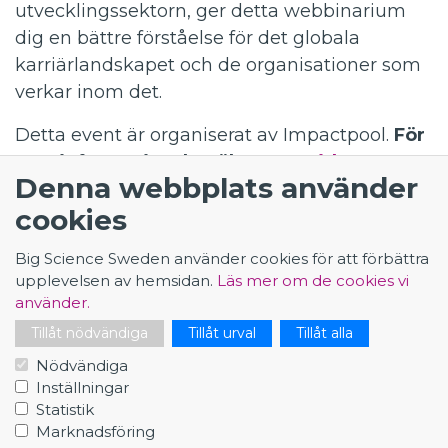
utvecklingssektorn, ger detta webbinarium
dig en bättre förståelse för det globala
karriärlandskapet och de organisationer som
verkar inom det.
Detta event är organiserat av Impactpool.
För
mer information, besök
event-sidan
.
Denna webbplats använder
cookies
Big Science Sweden använder cookies för att förbättra
KONTAKT
upplevelsen av hemsidan.
Läs mer om de cookies vi
använder.
Big Science Sweden
The Loop
Tillåt nödvändiga
Tillåt urval
Tillåt alla
Rydbergs torg 4
Nödvändiga
SE-224 84 Lund
Inställningar
Org.nr: 5561012153
Statistik
Marknadsföring
info@bigsciencecareer.se