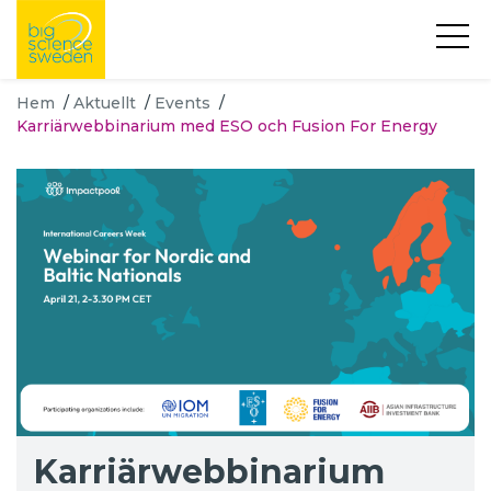
Hem
/
Aktuellt
/
Events
/
Karriärwebbinarium med ESO och Fusion For Energy
Karriärwebbinarium